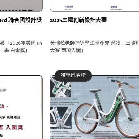
Award 聯合國設計獎
2025三陽創新設計大賽
「2026年美國 un
黃瑞菘老師指導學生卓彥充 榮獲「三陽
獎第一季 白金獎」
大賽 兩項入圍」
獲獎風雲榜