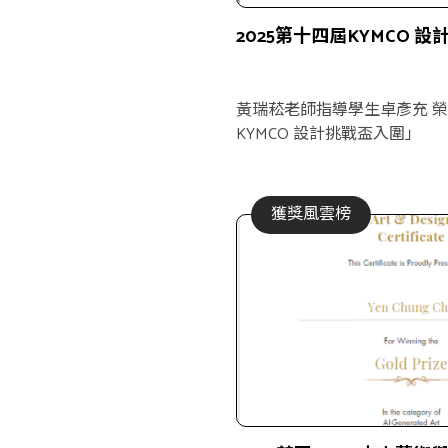
2025第十四屆KYMCO 設
黃瑞菘老師指導學生卓彥充 榮
KYMCO 設計挑戰盃入圍」
獲獎風雲榜