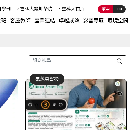
計學刊
雲科⼤設計學院
雲科⼤首頁
繁中
EN
士班
客座教師
產業連結
卓越成效
影音專區
環境空間
獲獎風雲榜