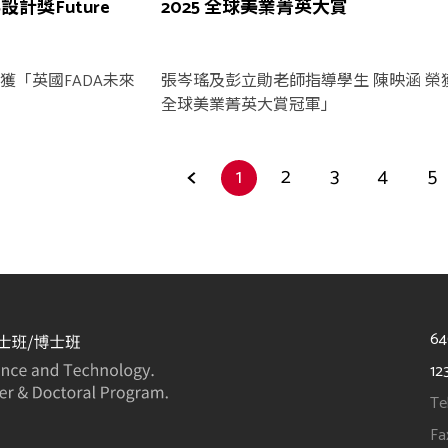
設計獎Future
2025 全球美業菁英大賞
獲「英國FADA未來
張岑瑤及彭立勛老師指導學生 陳映涵 榮獲
全球美業菁英大賞冠軍」
1
2
3
4
5
6
12
Te
Fa