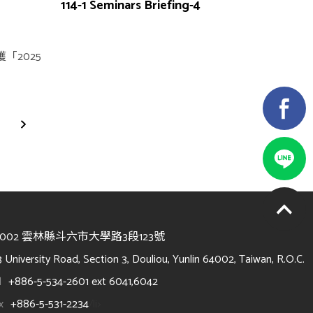
114-1 Seminars Briefing-4
「2025
4002 雲林縣斗六市大學路3段123號
3 University Road, Section 3, Douliou, Yunlin 64002, Taiwan, R.O.C.
l
+886-5-534-2601 ext 6041,6042
x
+886-5-531-2234
/li>