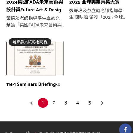
2024英國FADA未來藝術與
2025 全球美業菁英大賞
設計獎Future Art & Design
張岑瑤及彭立勛老師指導學
Award UK
生 陳映涵 榮獲「2025 全球
黃瑞菘老師指導學生卓彥充
美業菁英大賞冠軍」
榮獲「英國FADA未來藝術與
設計獎金獎」
難點教材/實地訪視
114-1 Seminars Briefing-4
1
2
3
4
5