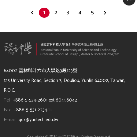
1
2
3
4
5
64002 雲林縣斗六市大學路3段123號
123 University Road, Section 3, Douliou, Yunlin 64002, Taiwan,
R.O.C.
Tel
+886-5-534-2601 ext 6041,6042
Fax
+886-5-531-2234
/li>
E-mail
gdx@yuntech.edu.tw