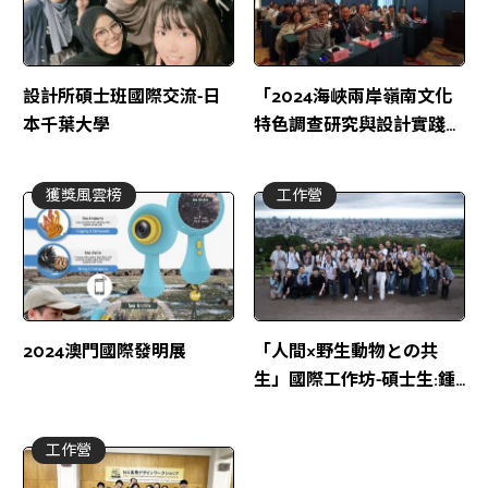
設計所碩士班國際交流-日
「2024海峽兩岸嶺南文化
本千葉大學
特色調查研究與設計實踐工
作營」-碩士生:鍾宛儒、張
育瑄、王婷立 / 交流地點:
獲獎風雲榜
工作營
中國廣州
2024澳門國際發明展
「人間×野生動物との共
生」國際工作坊-碩士生:鍾
宛儒 / 交流地點:日本
工作營