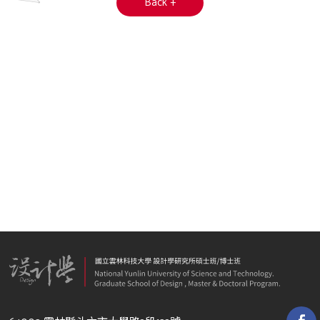
Back +