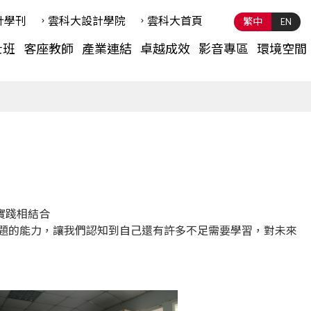
計學刊
雲科⼤設計學院
雲科⼤首頁
繁中
EN
士班
客座教師
產業連結
卓越成效
影音專區
環境空間
】
實踐相結合
題的能力，讓我們認知到自己還有許多不足需要學習，對未來