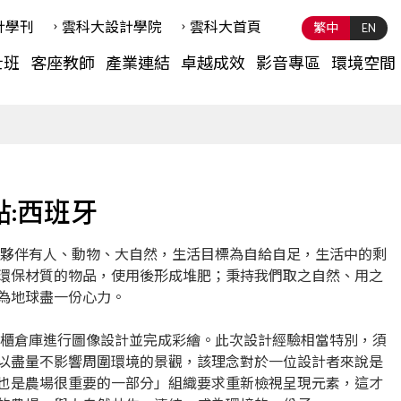
計學刊
雲科⼤設計學院
雲科⼤首頁
繁中
EN
士班
客座教師
產業連結
卓越成效
影音專區
環境空間
點:西班牙
活的夥伴有人、動物、大自然，生活目標為自給自足，生活中的剩
環保材質的物品，使用後形成堆肥；秉持我們取之自然、用之
為地球盡一份心力。
的貨櫃倉庫進行圖像設計並完成彩繪。此次設計經驗相當特別，須
以盡量不影響周圍環境的景觀，該理念對於一位設計者來說是
也是農場很重要的一部分」組織要求重新檢視呈現元素，這才