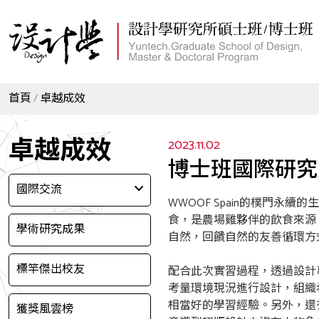
首頁
卓越成效
卓越成效
2023.11.02
博士班國際研究交
國際交流
WWOOF Spain的樸門
食，是農場雞夥伴的飲食來源
學術研究成果
自然，回饋自然的友善循環方
標竿傑出校友
配合此次實習過程，透過設計專
考量環境現況進行設計，組織
相當好的學習經驗。另外，還
獲獎風雲榜