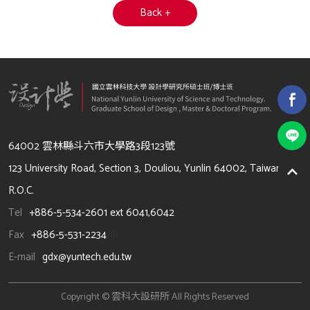
Back +
64002 雲林縣斗六市大學路3段123號
123 University Road, Section 3, Douliou, Yunlin 64002, Taiwan,
R.O.C.
Tel
+886-5-534-2601 ext 6041,6042
Fax
+886-5-531-2234
/li>
E-mail
gdx@yuntech.edu.tw
Copyright © 雲科大設研所 All Rights Reserved