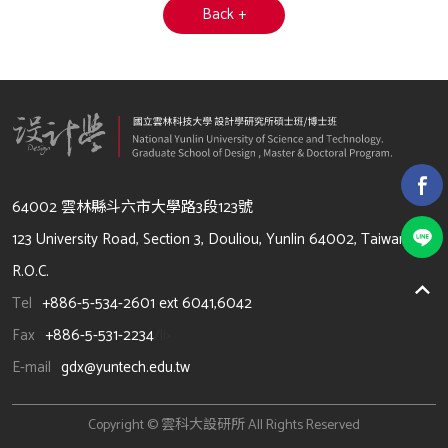
Back +
64002 雲林縣斗六市大學路3段123號
123 University Road, Section 3, Douliou, Yunlin 64002, Taiwan,
R.O.C.
Tel
+886-5-534-2601 ext 6041,6042
Fax
+886-5-531-2234
/li>
E-mail
gdx@yuntech.edu.tw
Copyright © 雲科大設研所 All Rights Reserved