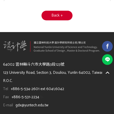
Back +
64002 雲林縣斗六市大學路3段123號
123 University Road, Section 3, Douliou, Yunlin 64002, Taiwan,
R.O.C.
Tel
+886-5-534-2601 ext 6041,6042
Fax
+886-5-531-2234
/li>
E-mail
gdx@yuntech.edu.tw