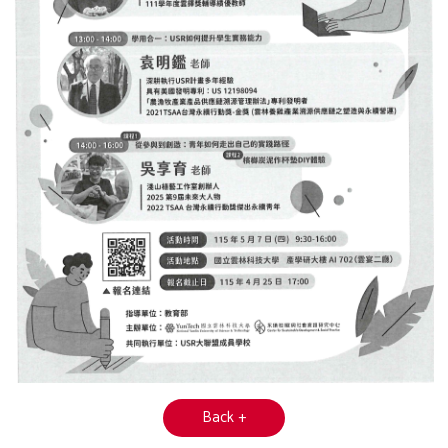
Back +