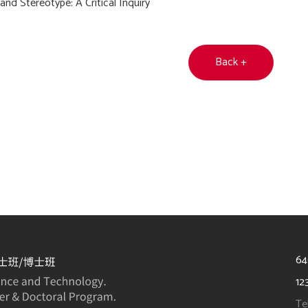
and Stereotype: A Critical Inquiry
Back +
6
12
Te