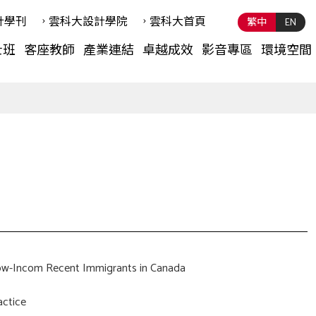
計學刊
雲科⼤設計學院
雲科⼤首頁
繁中
EN
士班
客座教師
產業連結
卓越成效
影音專區
環境空間
Low-Incom Recent Immigrants in Canada
actice