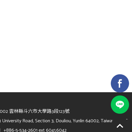
4002 雲林縣斗六市大學路3段123號
3 University Road, Section 3, Douliou, Yunlin 64002, Taiwan, R.O.C.
l
+886-5-534-2601 ext 6041,6042