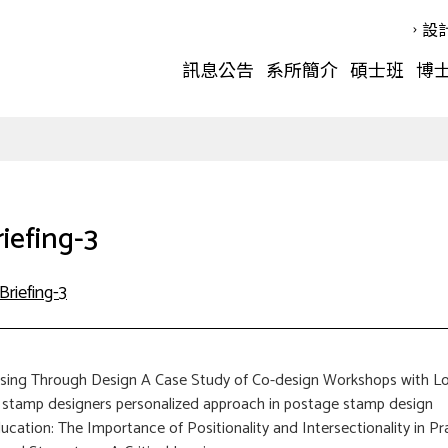
設
訊息公告
系所簡介
碩士班
博
iefing-3
Briefing-3
ousing Through Design A Case Study of Co-design Workshops with 
an stamp designers personalized approach in postage stamp design
ucation: The Importance of Positionality and Intersectionality in Pr