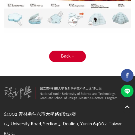
Back +
64002 雲林縣斗六市大學路3段123號
123 University Road, Section 3, Douliou, Yunlin 64002, Taiwan,
R.O.C.