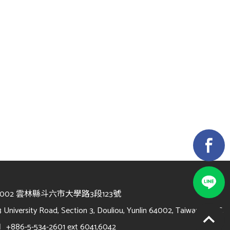
4002 雲林縣斗六市大學路3段123號
3 University Road, Section 3, Douliou, Yunlin 64002, Taiwan, R.O.C.
l
+886-5-534-2601 ext 6041,6042