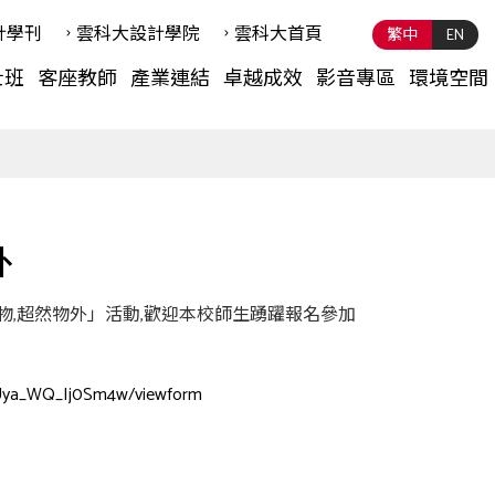
計學刊
雲科⼤設計學院
雲科⼤首頁
繁中
EN
士班
客座教師
產業連結
卓越成效
影音專區
環境空間
外
物,超然物外」活動,歡迎本校師生踴躍報名參加
cUya_WQ_Ij0Sm4w/viewform