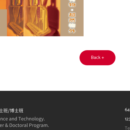
Back +
6
12
Te