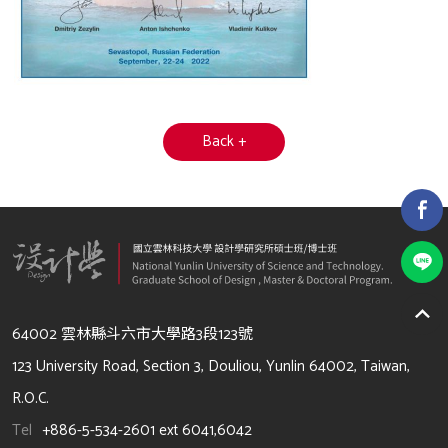
Back +
64002 雲林縣斗六市大學路3段123號
123 University Road, Section 3, Douliou, Yunlin 64002, Taiwan,
R.O.C.
Tel
+886-5-534-2601 ext 6041,6042