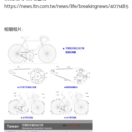
https://news.ltn.com.tw/news/life/breakingnews/4071485
相關相片: