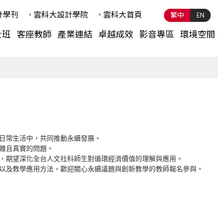
計學刊
雲科⼤設計學院
雲科⼤首頁
繁中
EN
士班
客座教師
產業連結
卓越成效
影音專區
環境空間
日常生活中，共同推動永續發展。

且真實的問題。

，期望深化全台人文社科師生對循環經濟價值的理解與應用。

以及教學應用方法，歡迎關心永續議題與創新教學的教師報名參與。
