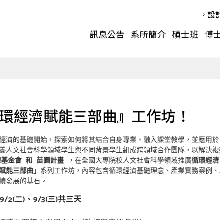
設
訊息公告
系所簡介
碩士班
博
環經濟賦能三部曲』工作坊！
經濟的基礎開始，探索如何將其結合自身專業、融入課堂教學，並應用於
養人文社會科學領域學生與不同背景學生組成跨領域合作團隊，以解決複雜
灣基金會
和
苗圃計畫
 ，在全國大專院校人文社會科學領域推廣
循環經濟
賦能三部曲
」系列工作坊，內容包含循環經濟基礎理念、產業實務案例、
續發展的基石。
9/2(
二
)
、
9/3(
三
)
共三天