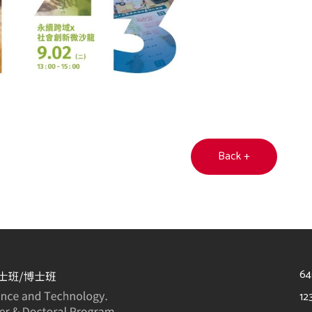
Back +
6
12