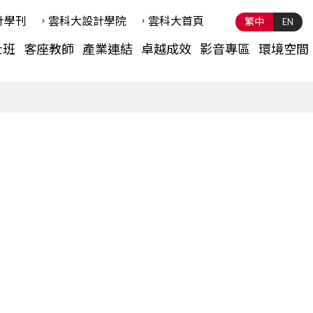
計學刊
雲科⼤設計學院
雲科⼤首頁
繁中
EN
士班
客座教師
產業連結
卓越成效
影音專區
環境空間