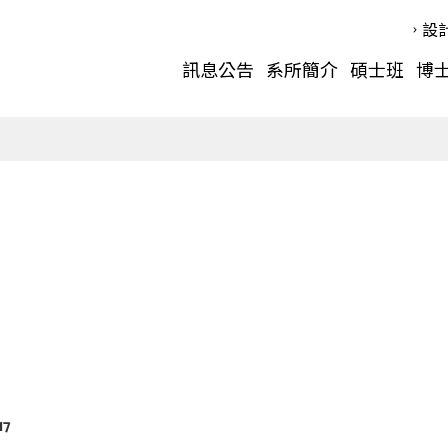
設
訊息公告
系所簡介
碩士班
博
7