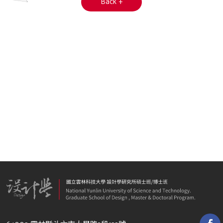
Back +