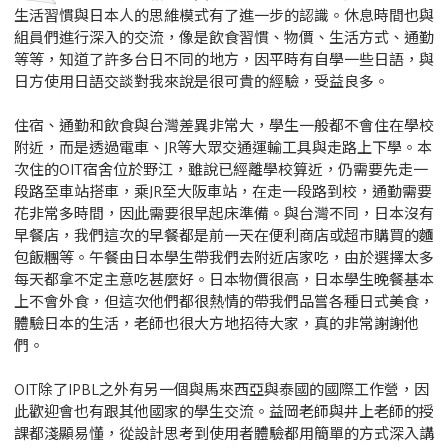
生活習慣與日本人的思維模式有了進一步的認識。休息時間也與
組員們進行深入的交流，像是飲食習慣、物價、生活方式、通勤
等等，知道了許多台日不同的地方，因平時有自學一些日語，與
日方使用日語交談對我來說是很可貴的經驗，受益良多。
住宿、通勤和飲食與台灣差異非常大，學生一般都不會住在學校
附近，而是透過電車、JR等大眾交通運輸工具與走路上下學。本
次住的OIT宿舍位於野江，雖說已經離學校算近，仍需要先走一
段路至車站搭車，乘JR至大阪車站，在走一段路到校，通勤需要
花非常多時間，因此需要很早起床準備。與台灣不同，日本沒有
早餐店，我們這次的早餐都是前一天在便利商店或超市購買的麵
包飯糰等。午餐由日本學生帶我們去附近店家吃，由於選擇太多
每天都拿不定主意吃甚麼好。日本物價很高，日本學生晚餐基本
上不會外食，但這次他們都很熱情的帶我們品嘗各種日式美食，
體驗日本的生活，老師也很大方地招待大家，真的非常謝謝他
們。
OIT除了IPBL之外有另一個與馬來西亞與泰國的國際工作營，因
此歡迎會也有跟其他國家的學生交流。益岡老師與井上老師的授
課都淺顯易懂，從設計思考到使用者體驗都用簡單的方式深入講