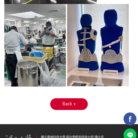
Back +