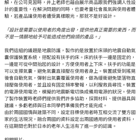
解，在公司見習時，井上老師也藉由展示商品跟我們強調人性設
計的重要性，在解決問題的同時，也要考量社會風氣與使用者體
驗，若產品讓使用者遭受異樣眼光，那就不是好設計。
「設計是需要以使用者的角度出發，提供他真正需要的東西，而
不是一情願地給予可能造成他們麻煩的產品。」
我們這組的議題是地震防護，製作的是放置於床頭的地震自動氣
囊保護裝置系統，搭配設有扶手的床。床的扶手一邊是固定的，
一邊是可從中間抬起的設計，方便使用者上下床。扶手的功能是
可以支撐氣囊，避免氣囊直接壓在使用者身上。裝置感受到搖晃
後會自動充氣，彈射出氣囊覆蓋使用者，做為緩衝避免墜落物直
接壓傷使用者，並且設有固定頻率警報，以利搜救員尋找。裝置
的電源使用電池，模擬的地震斷電切換成備用電源的狀況。使用
了製作裝置時老師們提供我們許多協助，採買材料、提供器具與
建議。多虧老師與日本同學們準備我們才能完成。
由於兩國國情與建築不同，設定目標使用者時互相交流了雙方國
家的生活現況，融合兩國的資料設定出兩國通用的使用者資料，
在這期間也對於日本的老年人生活有了進一步的認識。