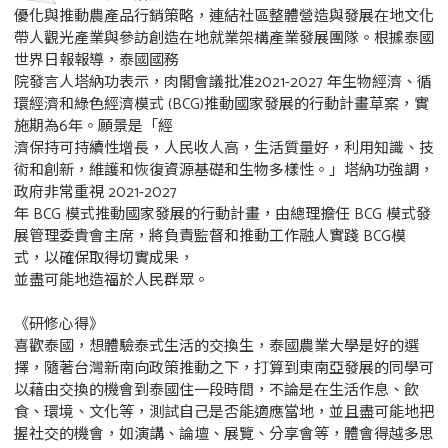
優化與推動農產品行銷策略，連結社區整體營造與發展在地文化
帶人觀光產業與參訪創造在地就業架構產業發展團隊。根據泰國
世界日報報導，泰國國務
院發言人塔納功表示，肉閣會議批准2021-2027 年生物經濟、循
環經濟和綠色經濟模式 (BCG)推動國家發展的行動計畫草案，實
施期為6年。願景是「經
濟保持可持續性增長，人民收人高，生活質量好，利用知識、技
術和創新，維護和恢復資源基礎和生物多樣性。」塔納功強調，
政府非常重視 2021-2027
年 BCG 模式推動國家發展的行動計畫，由總理擔任 BCG 模式發
展管理委貴會主席，將負責監督和推動工作融人實踐 BCG模
式，以確保取得切實成果，
並盡可能地造福於人民群眾。
《研修心得》
喜歡泰國，想體驗泰式生活的交換生，泰國農業大學是好的選
擇，隨著台灣新南向政策推動之下，打算到東南亞發展的同學可
以藉由交換的機會到泰國住一段時間，不論是在生活作息、飲
食、環境、文化等，測試自己是否能適應當地，並且盡可能地把
握社交的機會，如演講、論壇、展覽、分享會等，體會得越多思