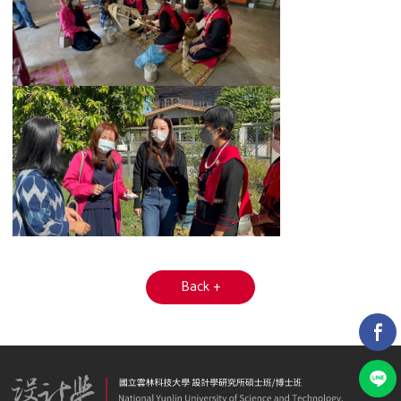
Back +