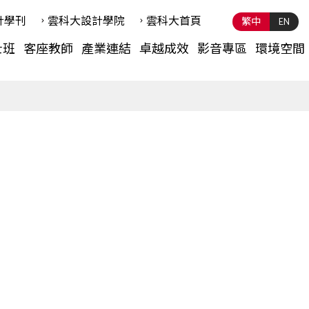
計學刊
雲科⼤設計學院
雲科⼤首頁
繁中
EN
士班
客座教師
產業連結
卓越成效
影音專區
環境空間