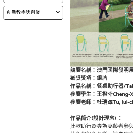
創新教學與創業
競賽名稱：澳門國際發明
獲獎獎項：銀牌
作品名稱：餐桌助行器
/Ta
參賽學生：王橙晰Cheng-Xi
參賽老師：杜瑞澤
Tu, Jui-
作品簡介
(
設計理念
)
：
此款助行器專為高齡者參