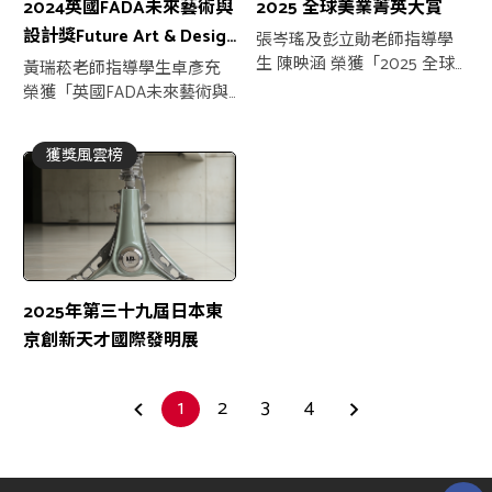
2024英國FADA未來藝術與
2025 全球美業菁英大賞
設計獎Future Art & Design
張岑瑤及彭立勛老師指導學
Award UK
生 陳映涵 榮獲「2025 全球
黃瑞菘老師指導學生卓彥充
美業菁英大賞冠軍」
榮獲「英國FADA未來藝術與
設計獎金獎」
獲獎風雲榜
2025年第三十九屆日本東
京創新天才國際發明展
1
2
3
4