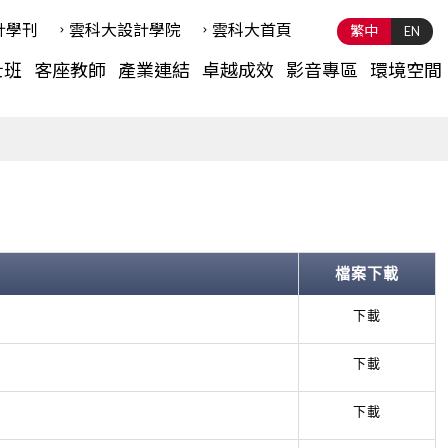
計學刊
雲科⼤設計學院
雲科⼤首頁
繁中
EN
士班
客座教師
產業連結
卓越成效
影音專區
環境空間
檔案下載
下載
下載
下載