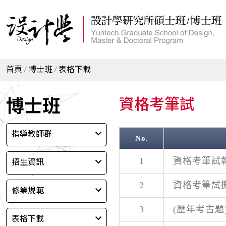
首頁
博士班
表格下載
博士班
資格考筆試
指導教師群
No.
招生資訊
1
資格考筆試
2
資格考筆試
修業規範
3
(歷年考古題
表格下載