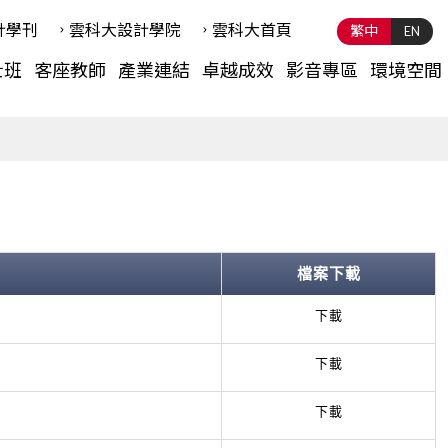
計學刊
雲科⼤設計學院
雲科⼤首頁
繁中
EN
士班
客座教師
產業連結
卓越成效
影音專區
環境空間
檔案下載
下載
下載
下載